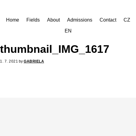
Skip
to
main
Home
Fields
About
Admissions
Contact
CZ
content
EN
thumbnail_IMG_1617
1. 7. 2021
by
GABRIELA