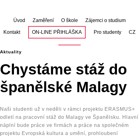
Skip
to
main
Úvod
Zaměření
O škole
Zájemci o studium
content
Kontakt
ON-LINE PŘIHLÁŠKA
Pro studenty
CZ
Aktuality
Chystáme stáž do
španělské Malagy
Naši studenti už v neděli v rámci projektu ERASMUS+
odletí na pracovní stáž do Malagy ve Španělsku. Hlavní
náplní bude práce ve firmách a práce na společném
projektu Evropská kultura a umění, prohloubení