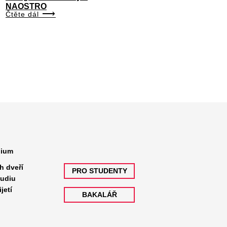
NAOSTRO
Čtěte dál
dium
h dveří
PRO STUDENTY
tudiu
jetí
BAKALÁŘ