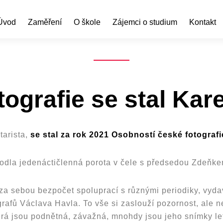
Úvod
Zaměření
O škole
Zájemci o studium
Kontakt
ografie se stal Kare
tarista,
se stal za rok 2021 Osobností české fotografie
odla jedenáctičlenná porota v čele s předsedou Zdeňk
 sebou bezpočet spoluprací s různými periodiky, vydavate
tografů Václava Havla. To vše si zaslouží pozornost, ale
terá jsou podnětná, závažná, mnohdy jsou jeho snímky 