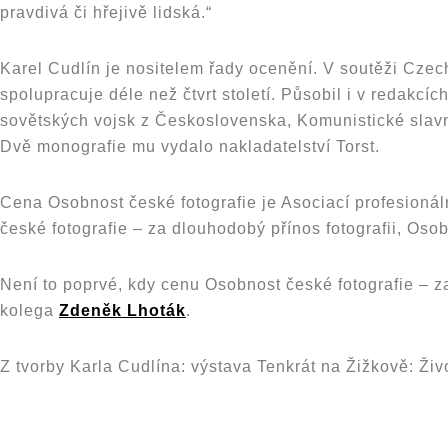
pravdivá či hřejivě lidská.“
Karel Cudlín je nositelem řady ocenění. V soutěži Czec
spolupracuje déle než čtvrt století. Působil i v redakc
sovětských vojsk z Československa, Komunistické slavnos
Dvě monografie mu vydalo nakladatelství Torst.
Cena Osobnost české fotografie je Asociací profesionál
české fotografie – za dlouhodobý přínos fotografii, Oso
Není to poprvé, kdy cenu Osobnost české fotografie – z
kolega
Zdeněk Lhoták
.
Z tvorby Karla Cudlína: výstava Tenkrát na Žižkově: Ži