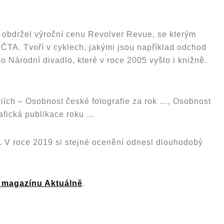
8 obdržel výroční cenu Revolver Revue, se kterým
e ČTA. Tvoří v cyklech, jakými jsou například odchod
 Národní divadlo, které v roce 2005 vyšlo i knižně.
iích – Osobnost české fotografie za rok …, Osobnost
rafická publikace roku …
y. V roce 2019 si stejné ocenění odnesl dlouhodobý
v magazínu Aktuálně
.