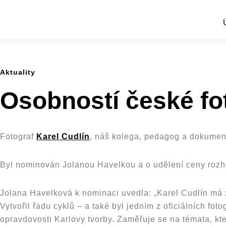
Skip
to
main
content
Aktuality
Osobností české fot
Fotograf
Karel Cudlín
, náš kolega, pedagog a dokumen
Byl nominován Jolanou Havelkou a o udělení ceny rozh
Jolana Havelková k nominaci uvedla: „Karel Cudlín má za
Vytvořil řadu cyklů – a také byl jedním z oficiálních fo
opravdovosti Karlovy tvorby. Zaměřuje se na témata, k