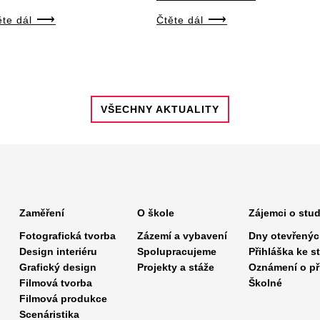
ěte dál
Čtěte dál
VŠECHNY AKTUALITY
Zaměření
O škole
Zájemci o stu
Fotografická tvorba
Zázemí a vybavení
Dny otevřenýc
Design interiéru
Spolupracujeme
Přihláška ke s
Grafický design
Projekty a stáže
Oznámení o při
Filmová tvorba
Školné
Filmová produkce
Scenáristika