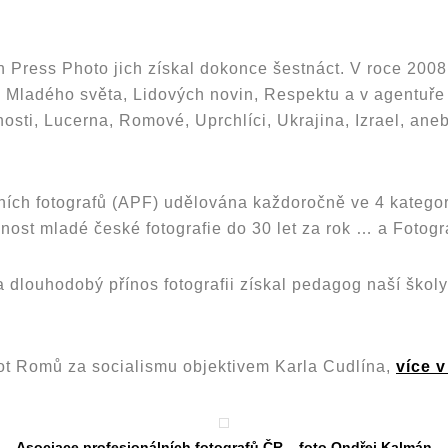
h Press Photo jich získal dokonce šestnáct. V roce 200
ích Mladého světa, Lidových novin, Respektu a v agentuř
ti, Lucerna, Romové, Uprchlíci, Ukrajina, Izrael, anebo
ních fotografů (APF) udělována každoročně ve 4 kategor
bnost mladé české fotografie do 30 let za rok … a Fotog
a dlouhodobý přínos fotografii získal pedagog naší škol
vot Romů za socialismu objektivem Karla Cudlína,
více 
Asociace profesionálních fotografů ČR – foto Ondřej Kalmán