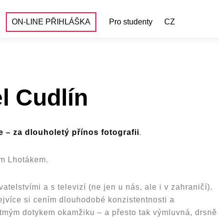
ON-LINE PŘIHLÁŠKA
Pro studenty
CZ
l Cudlín
 – za dlouholetý přínos fotografii
.
em Lhotákem.
lstvími a s televizí (ne jen u nás, ale i v zahraničí).
 nejvíce si cením dlouhodobé konzistentnosti a
letmým dotykem okamžiku – a přesto tak výmluvná, drsně