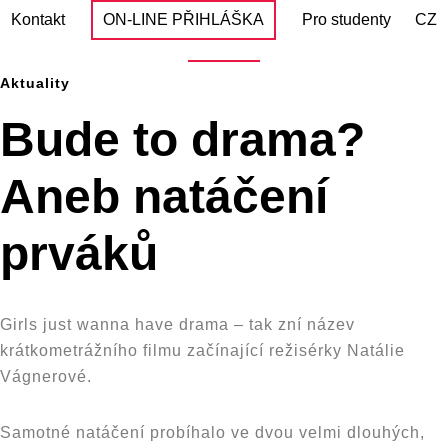
content
Kontakt
ON-LINE PŘIHLÁŠKA
Pro studenty
CZ
Aktuality
Bude to drama?
Aneb natáčení
prváků
Girls just wanna have drama – tak zní název
krátkometrážního filmu začínající režisérky Natálie
Vágnerové.
Samotné natáčení probíhalo ve dvou velmi dlouhých,