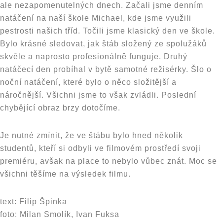
ale nezapomenutelných dnech. Začali jsme denním
natáčení na naší škole Michael, kde jsme využili
pestrosti našich tříd. Točili jsme klasický den ve škole.
Bylo krásné sledovat, jak štáb složený ze spolužáků
skvěle a naprosto profesionálně funguje. Druhý
natáčecí den probíhal v bytě samotné režisérky. Šlo o
noční natáčení, které bylo o něco složitější a
náročnější. Všichni jsme to však zvládli. Poslední
chybějící obraz brzy dotočíme.
Je nutné zmínit, že ve štábu bylo hned několik
studentů, kteří si odbyli ve filmovém prostředí svoji
premiéru, avšak na place to nebylo vůbec znát. Moc se
všichni těšíme na výsledek filmu.
text: Filip Špinka
foto: Milan Smolík, Ivan Fuksa