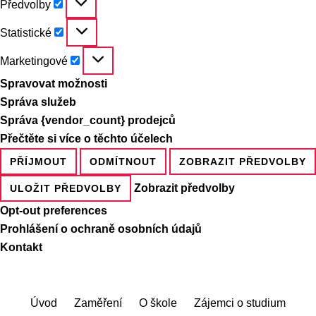
Předvolby
Statistické
Statistické
Marketingové
Marketingové
Spravovat možnosti
Správa služeb
Správa {vendor_count} prodejců
Přečtěte si více o těchto účelech
PŘÍJMOUT
ODMÍTNOUT
ZOBRAZIT PŘEDVOLBY
Zobrazit předvolby
ULOŽIT PŘEDVOLBY
Opt-out preferences
Prohlášení o ochraně osobních údajů
Kontakt
Skip
to
main
Úvod
Zaměření
O škole
Zájemci o studium