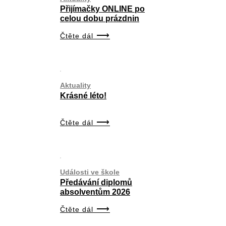
Přijímačky ONLINE po
celou dobu prázdnin
Čtěte dál
Aktuality
Krásné léto!
Čtěte dál
Události ve škole
Předávání diplomů
absolventům 2026
Čtěte dál