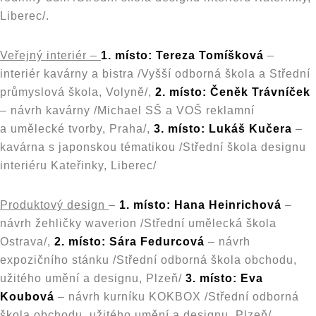
Liberec/.
Veřejný interiér –
1. místo: Tereza Tomíšková
–
interiér kavárny a bistra /Vyšší odborná škola a Střední
průmyslová škola, Volyně/,
2. místo: Čeněk Trávníček
– návrh kavárny /Michael SŠ a VOŠ reklamní
a umělecké tvorby, Praha/,
3. místo: Lukáš Kučera
–
kavárna s japonskou tématikou /Střední škola designu
interiéru Kateřinky, Liberec/
Produktový design
–
1. místo: Hana Heinrichová
–
návrh žehličky waverion /Střední umělecká škola
Ostrava/,
2. místo: Sára Fedurcová
– návrh
expozičního stánku /Střední odborná škola obchodu,
užitého umění a designu, Plzeň/
3. místo: Eva
Koubová
– návrh kurníku KOKBOX /Střední odborná
škola obchodu, užitého umění a designu, Plzeň/.