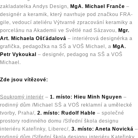
zakladatelka Andys Design,
MgA. Michael Franče
–
designér a keramik, který navrhuje pod značkou FRA-
gile, vedoucí ateliéru Výtvarné zpracování keramiky a
porcelánu na Akademii ve Světlé nad Sázavou,
Mgr.
Art. Michaela Ošťádalová
– interiérová designérka a
grafička, pedagožka na SŠ a VOŠ Michael, a
MgA.
Petr Vykoukal
– designér, pedagog na SŠ a VOŠ
Michael.
Zde jsou vítězové:
Soukromý interiér
–
1. místo: Hieu Minh Nguyen
–
rodinný dům /Michael SŠ a VOŠ reklamní a umělecké
tvorby, Praha/,
2. místo: Rudolf Hable
– společné
prostory rodinného domu /Střední škola designu
interiéru Kateřinky, Liberec/,
3. místo: Aneta Novická
–
rodinný dům /Střední škola designu interiéru Kateřinky,