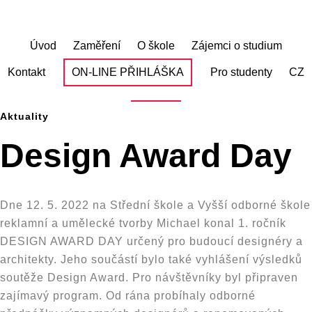
Skip
to
main
Úvod
Zaměření
O škole
Zájemci o studium
content
Kontakt
ON-LINE PŘIHLÁŠKA
Pro studenty
CZ
Aktuality
Design Award Day
Dne 12. 5. 2022 na Střední škole a Vyšší odborné škole
reklamní a umělecké tvorby Michael konal 1. ročník
DESIGN AWARD DAY určený pro budoucí designéry a
architekty. Jeho součástí bylo také vyhlášení výsledků
soutěže Design Award. Pro návštěvníky byl připraven
zajímavý program. Od rána probíhaly odborné