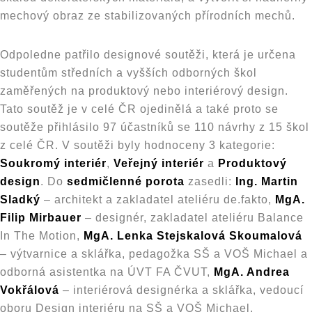
mechový obraz ze stabilizovaných přírodních mechů.
Odpoledne patřilo designové soutěži, která je určena
studentům středních a vyšších odborných škol
zaměřených na produktový nebo interiérový design.
Tato soutěž je v celé ČR ojedinělá a také proto se
soutěže přihlásilo 97 účastníků se 110 návrhy z 15 škol
z celé ČR. V soutěži byly hodnoceny 3 kategorie:
Soukromý interiér
,
Veřejný interiér
a
Produktový
design
. Do
sedmičlenné porota
zasedli:
Ing. Martin
Sladký
– architekt a zakladatel ateliéru de.fakto,
MgA.
Filip Mirbauer
– designér, zakladatel ateliéru Balance
In The Motion,
MgA. Lenka Stejskalová Skoumalová
– výtvarnice a sklářka, pedagožka SŠ a VOŠ Michael a
odborná asistentka na ÚVT FA ČVUT,
MgA. Andrea
Vokřálová
– interiérová designérka a sklářka, vedoucí
oboru Design interiéru na SŠ a VOŠ Michael,