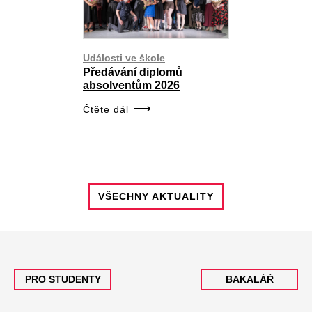
Události ve škole
Předávání diplomů
absolventům 2026
Čtěte dál
VŠECHNY AKTUALITY
PRO STUDENTY
BAKALÁŘ