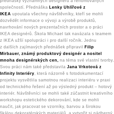
přednášky významných designérů a renomovaných
společností. Přednáška
Lenky Uhlířové z
IKEA
upoutala všechny návštěvníky, kteří se mohli
dozvědět informace o vývoji a výrobě produktů,
navrhování nových prezentačních prostor a o práci
IKEA designérů. Škola Michael tak navázala s teamem
z IKEA užší spolupráci i pro další ročník. Jednu
z dalších zajímavých přednášek připravil
Filip
Mirbauer, známý produktový designér a nositel
mnoha designérských cen,
na téma své vlastní tvorby.
Svou práci nám také představila
Jana Vrkotová z
Infinity Interiéry
, která názorně s fotodokumentací
projektu vysvětlila samotnou realizaci interiéru v praxi
od technického řešení až po výsledný produkt – hotový
interiér. Návštěvníci se mohli také zúčastnit kreativního
workshopu estetického dekorování, kde se mohli
naučit, jak pracovat se vzorníky, barvou a širokou
škálou dekoratérských materiálů, a vytvořit si nádherný