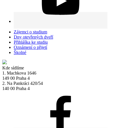
Zájemci o studium
Dny otevřených dveří
Přihláška ke studiu
Oznámení o přijetí
Školné
Kde sídlíme
1. Machkova 1646
149 00 Praha 4
2. Na Pankráci 420/54
140 00 Praha 4