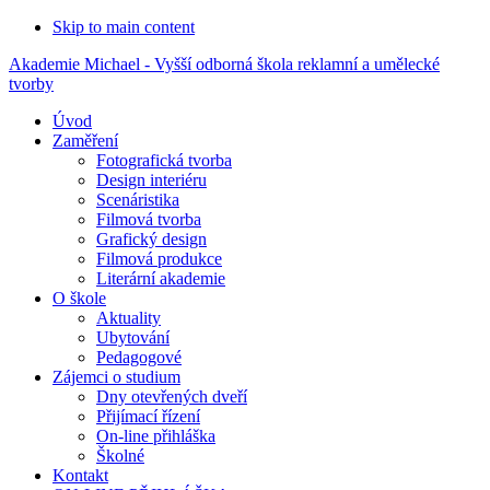
Skip to main content
Akademie Michael - Vyšší odborná škola reklamní a umělecké
tvorby
Úvod
Zaměření
Fotografická tvorba
Design interiéru
Scenáristika
Filmová tvorba
Grafický design
Filmová produkce
Literární akademie
O škole
Aktuality
Ubytování
Pedagogové
Zájemci o studium
Dny otevřených dveří
Přijímací řízení
On-line přihláška
Školné
Kontakt