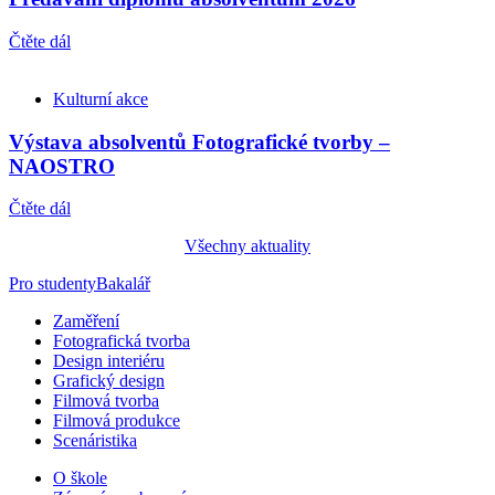
Čtěte dál
Kulturní akce
Výstava absolventů Fotografické tvorby –
NAOSTRO
Čtěte dál
Všechny aktuality
Pro studenty
Bakalář
Zaměření
Fotografická tvorba
Design interiéru
Grafický design
Filmová tvorba
Filmová produkce
Scenáristika
O škole