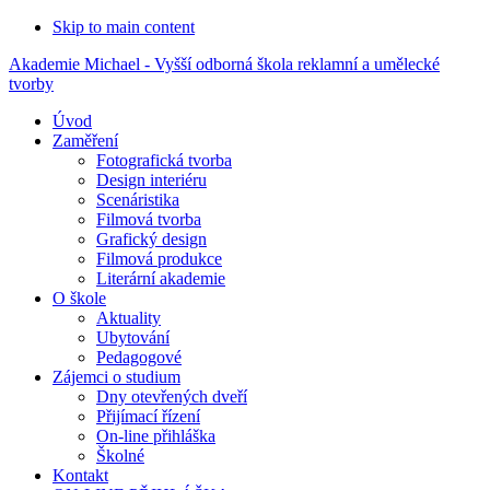
Skip to main content
Akademie Michael - Vyšší odborná škola reklamní a umělecké
tvorby
Úvod
Zaměření
Fotografická tvorba
Design interiéru
Scenáristika
Filmová tvorba
Grafický design
Filmová produkce
Literární akademie
O škole
Aktuality
Ubytování
Pedagogové
Zájemci o studium
Dny otevřených dveří
Přijímací řízení
On-line přihláška
Školné
Kontakt