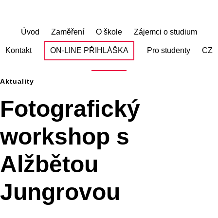
Skip
to
main
Úvod
Zaměření
O škole
Zájemci o studium
content
Kontakt
ON-LINE PŘIHLÁŠKA
Pro studenty
CZ
Aktuality
Fotografický
workshop s
Alžbětou
Jungrovou