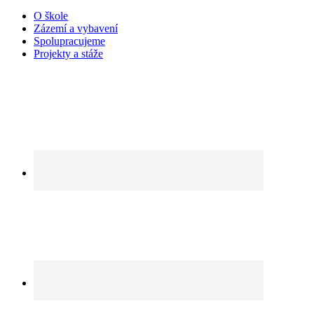
O škole
Zázemí a vybavení
Spolupracujeme
Projekty a stáže