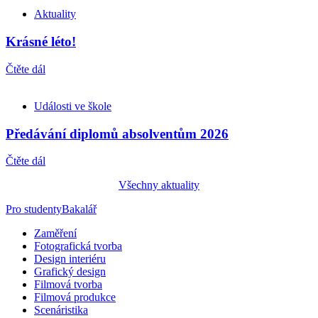
Aktuality
Krásné léto!
Čtěte dál
Události ve škole
Předávání diplomů absolventům 2026
Čtěte dál
Všechny aktuality
Pro studenty
Bakalář
Zaměření
Fotografická tvorba
Design interiéru
Grafický design
Filmová tvorba
Filmová produkce
Scenáristika