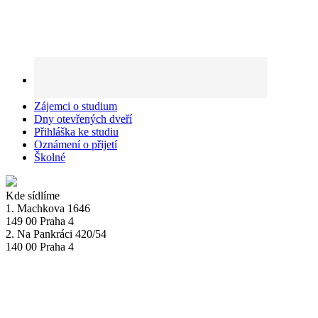
Zájemci o studium
Dny otevřených dveří
Přihláška ke studiu
Oznámení o přijetí
Školné
Kde sídlíme
1. Machkova 1646
149 00 Praha 4
2. Na Pankráci 420/54
140 00 Praha 4