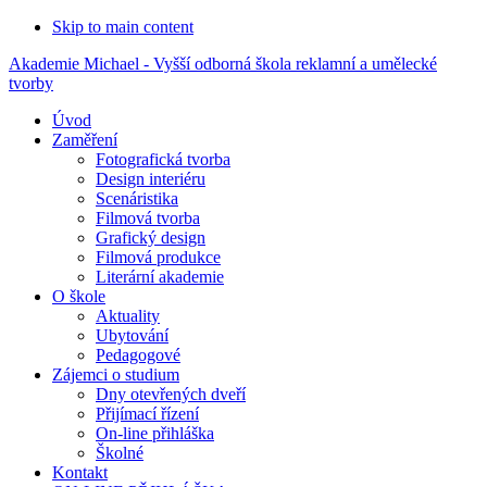
Skip to main content
Akademie Michael - Vyšší odborná škola reklamní a umělecké
tvorby
Úvod
Zaměření
Fotografická tvorba
Design interiéru
Scenáristika
Filmová tvorba
Grafický design
Filmová produkce
Literární akademie
O škole
Aktuality
Ubytování
Pedagogové
Zájemci o studium
Dny otevřených dveří
Přijímací řízení
On-line přihláška
Školné
Kontakt