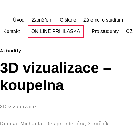
Skip
to
main
Úvod
Zaměření
O škole
Zájemci o studium
content
Kontakt
ON-LINE PŘIHLÁŠKA
Pro studenty
CZ
Aktuality
3D vizualizace –
koupelna
3D vizualizace
Denisa, Michaela, Design interiéru, 3. ročník