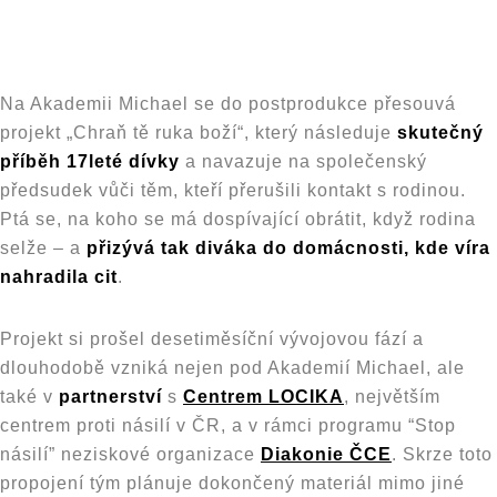
Na Akademii Michael se do postprodukce přesouvá
projekt „Chraň tě ruka boží“, který následuje
skutečný
příběh 17leté dívky
a navazuje na společenský
předsudek vůči těm, kteří přerušili kontakt s rodinou.
Ptá se, na koho se má dospívající obrátit, když rodina
selže – a
přizývá tak diváka do domácnosti, kde víra
nahradila cit
.
Projekt si prošel desetiměsíční vývojovou fází a
dlouhodobě vzniká nejen pod Akademií Michael, ale
také v
partnerství
s
Centrem LOCIKA
, největším
centrem proti násilí v ČR, a v rámci programu “Stop
násilí” neziskové organizace
Diakonie ČCE
. Skrze toto
propojení tým plánuje dokončený materiál mimo jiné