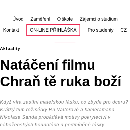
Skip
to
main
Úvod
Zaměření
O škole
Zájemci o studium
content
Kontakt
ON-LINE PŘIHLÁŠKA
Pro studenty
CZ
Aktuality
Natáčení filmu
Chraň tě ruka boží
Když víra zastíní mateřskou lásku, co zbyde pro dceru?
Krátký film režisérky Rii Valterové a kameramana
Nikolase Sanda probádává motivy pokrytectví v
náboženských hodnotách a podmíněné lásky.