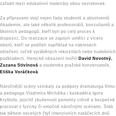
zařadit mezi edukativní materiály obou neziskovek.
Za přípravami stojí nejen řada studentů a absolventů
Akademie, ale také několik profesionálů, konzultantů a
školních pedagogů, kteří byli po celý proces k
dispozici. Do realizace se zapojili umělci z vícero
oborů, kteří se podíleli například na nákresech
oblečení, ručně vyráběných rekvizitách nebo hudebních
podkladech. Herecké obsazení tvořili
David Novotný,
Zuzana Stivínová
a studentka pražské konzervatoře,
Eliška Voráčková
.
Náročnější scény vznikaly za podpory dramaturga filmu
a pedagoga Vladimíra Michálka i kaskadéra Igora
Kryštofa, jejichž zkušenosti pomohly citlivě a bezpečně
pracovat s fyzicky či emočně náročnými scénami. Štáb
tak během necelých čtyř intenzivních natáčecích dnů