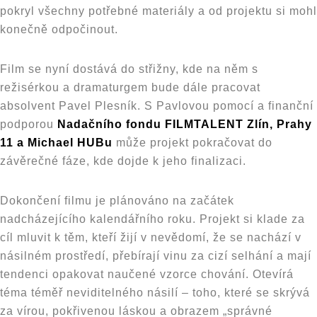
pokryl všechny potřebné materiály a od projektu si mohl
konečně odpočinout.
Film se nyní dostává do střižny, kde na něm s
režisérkou a dramaturgem bude dále pracovat
absolvent Pavel Plesník. S Pavlovou pomocí a finanční
podporou
Nadačního fondu FILMTALENT Zlín, Prahy
11 a Michael HUBu
může projekt pokračovat do
závěrečné fáze, kde dojde k jeho finalizaci.
Dokončení filmu je plánováno na začátek
nadcházejícího kalendářního roku. Projekt si klade za
cíl mluvit k těm, kteří žijí v nevědomí, že se nachází v
násilném prostředí, přebírají vinu za cizí selhání a mají
tendenci opakovat naučené vzorce chování. Otevírá
téma téměř neviditelného násilí – toho, které se skrývá
za vírou, pokřivenou láskou a obrazem „správné