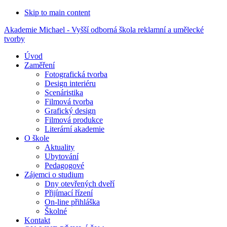
Skip to main content
Akademie Michael - Vyšší odborná škola reklamní a umělecké
tvorby
Úvod
Zaměření
Fotografická tvorba
Design interiéru
Scenáristika
Filmová tvorba
Grafický design
Filmová produkce
Literární akademie
O škole
Aktuality
Ubytování
Pedagogové
Zájemci o studium
Dny otevřených dveří
Přijímací řízení
On-line přihláška
Školné
Kontakt