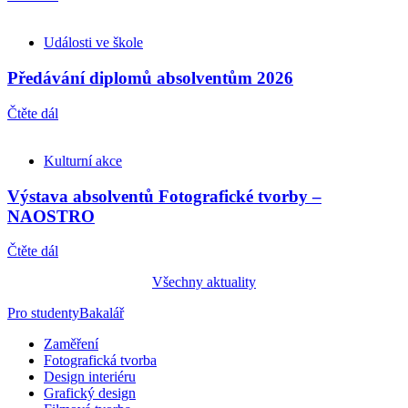
Události ve škole
Předávání diplomů absolventům 2026
Čtěte dál
Kulturní akce
Výstava absolventů Fotografické tvorby –
NAOSTRO
Čtěte dál
Všechny aktuality
Pro studenty
Bakalář
Zaměření
Fotografická tvorba
Design interiéru
Grafický design