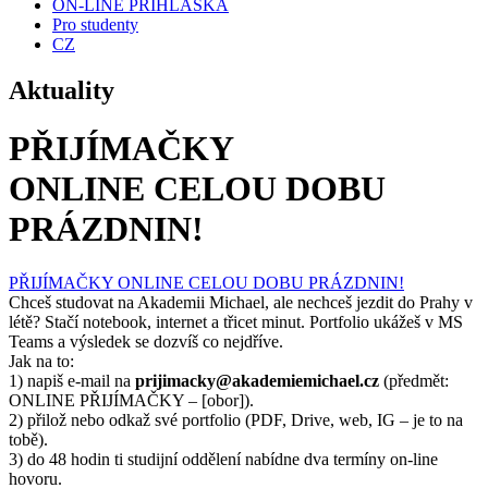
ON-LINE PŘIHLÁŠKA
Pro studenty
CZ
Aktuality
PŘIJÍMAČKY
ONLINE CELOU DOBU
PRÁZDNIN!
PŘIJÍMAČKY ONLINE CELOU DOBU PRÁZDNIN!
Chceš studovat na Akademii Michael, ale nechceš jezdit do Prahy v
létě? Stačí notebook, internet a třicet minut. Portfolio ukážeš v MS
Teams a výsledek se dozvíš co nejdříve.
Jak na to:
1) napiš e-mail na
prijimacky@akademiemichael.cz
(předmět:
ONLINE PŘIJÍMAČKY – [obor]).
2) přilož nebo odkaž své portfolio (PDF, Drive, web, IG – je to na
tobě).
3) do 48 hodin ti studijní oddělení nabídne dva termíny on-line
hovoru.