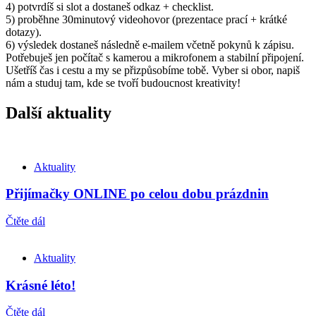
4) potvrdíš si slot a dostaneš odkaz + checklist.
5) proběhne 30minutový videohovor (prezentace prací + krátké
dotazy).
6) výsledek dostaneš následně e-mailem včetně pokynů k zápisu.
Potřebuješ jen počítač s kamerou a mikrofonem a stabilní připojení.
Ušetříš čas i cestu a my se přizpůsobíme tobě. Vyber si obor, napiš
nám a studuj tam, kde se tvoří budoucnost kreativity!
Další aktuality
Aktuality
Přijímačky ONLINE po celou dobu prázdnin
Čtěte dál
Aktuality
Krásné léto!
Čtěte dál