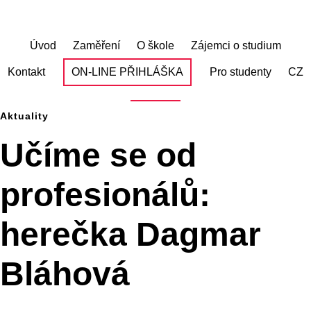
Skip
to
main
Úvod
Zaměření
O škole
Zájemci o studium
content
Kontakt
ON-LINE PŘIHLÁŠKA
Pro studenty
CZ
Aktuality
Učíme se od
profesionálů:
herečka Dagmar
Bláhová