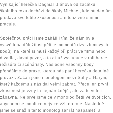
Vynikající herečka Dagmar Bláhová od začátku
školního roku dochází do školy Michael, kde studentům
předává své letité zkušenosti a intenzivně s nimi
pracuje.
Společnou práci jsme zahájili tím, že nám byla
vysvětlena důležitost pětice momentů (tzv. zlomových
bodů), na které si musí každý při práci ve filmu nebo
divadle, dávat pozor, a to ať už vystupuje v roli herce,
režiséra či scénáristy. Následně všechny body
přenášíme do praxe, kterou nás paní herečka detailně
provází. Začali jsme monologem mezi Sally a Harym,
který každému z nás dal velmi zabrat. Přece jen první
zkušenost je vždy ta nejnáročnější, ale za to velmi
zábavná. Nejprve jsme celý monolog četli ve dvojicích,
abychom se mohli co nejvíce vžít do role. Následně
jsme se snažili tento monolog zahrát nazpaměť, a