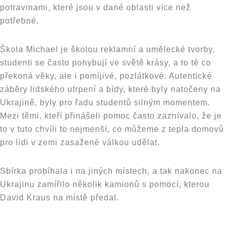
potravinami, které jsou v dané oblasti více než
potřebné.
Škola Michael je školou reklamní a umělecké tvorby,
studenti se často pohybují ve světě krásy, a to té co
překoná věky, ale i pomíjivé, pozlátkové. Autentické
záběry lidského utrpení a bídy, které byly natočeny na
Ukrajině, byly pro řadu studentů silným momentem.
Mezi těmi, kteří přinášeli pomoc často zaznívalo, že je
to v tuto chvíli to nejmenší, co můžeme z tepla domovů
pro lidi v zemi zasažené válkou udělat.
Sbírka probíhala i na jiných místech, a tak nakonec na
Ukrajinu zamířilo několik kamionů s pomocí, kterou
David Kraus na místě předal.