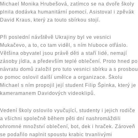
Michael Monika Hrubešová, zatímco se na dvoře školy
plnila dodávka humanitární pomocí. Asistoval i zpěvák
David Kraus, který za touto sbírkou stojí.
Při poslední návštěvě Ukrajiny byl ve vesnici
Mukačevo, a to, co tam viděl, s ním hluboce otřáslo.
Většina obyvatel jsou právě děti a staří lidé, nemají
zásoby jídla, a především teplé oblečení. Proto hned po
návratu domů založil pro tuto vesnici sbírku a s prosbou
o pomoc oslovil další umělce a organizace. Školu
Michael s ním propojil její student Filip Špinka, který je
kameramanem Davidových videoklipů.
Vedení školy oslovilo vyučující, studenty i jejich rodiče
a všichni společně během pěti dní nashromáždili
ohromné množství oblečení, bot, dek i hraček. Zároveň
se podařilo naplnit spoustu krabic trvanlivými