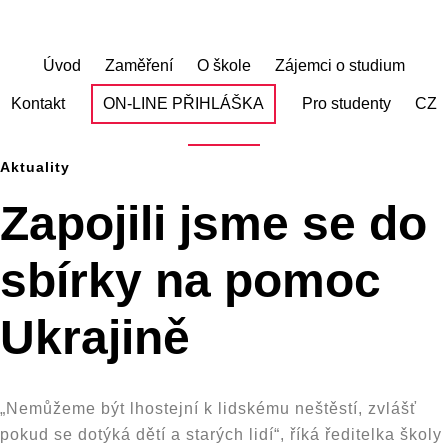
Skip
to
main
Úvod
Zaměření
O škole
Zájemci o studium
content
Kontakt
ON-LINE PŘIHLÁŠKA
Pro studenty
CZ
Aktuality
Zapojili jsme se do
sbírky na pomoc
Ukrajině
„Nemůžeme být lhostejní k lidskému neštěstí, zvlášť
pokud se dotýká dětí a starých lidí“, říká ředitelka školy