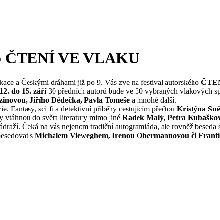
kého ČTENÍ VE VLAKU
kace a Českými dráhami již po 9. Vás zve na festival autorského
ČTE
2. do 15. září
30 předních autorů bude ve 30 vybraných vlakových spoj
zinovou, Jiřího Dědečka, Pavla Tomeše
a mnohé další.
e. Fantasy, sci-fi a detektivní příběhy cestujícím přečtou
Kristýna Sně
y vtáhnou do světa literatury mimo jiné
Radek Malý, Petra Kubaškov
draží. Čeká na vás nejenom tradiční autogramiáda, ale rovněž beseda s 
 besedovat s
Michalem Vieweghem, Irenou Obermannovou či Franti