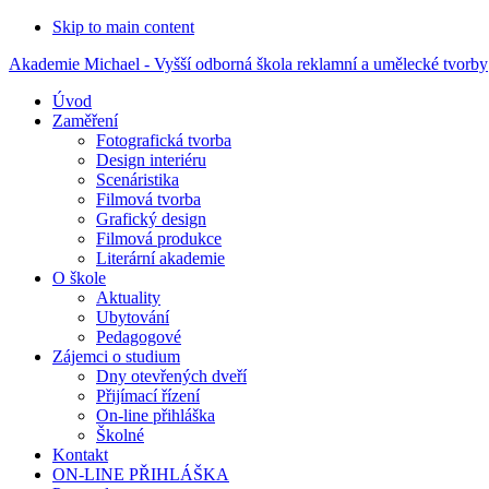
Skip to main content
Akademie Michael - Vyšší odborná škola reklamní a umělecké tvorby
Úvod
Zaměření
Fotografická tvorba
Design interiéru
Scenáristika
Filmová tvorba
Grafický design
Filmová produkce
Literární akademie
O škole
Aktuality
Ubytování
Pedagogové
Zájemci o studium
Dny otevřených dveří
Přijímací řízení
On-line přihláška
Školné
Kontakt
ON-LINE PŘIHLÁŠKA