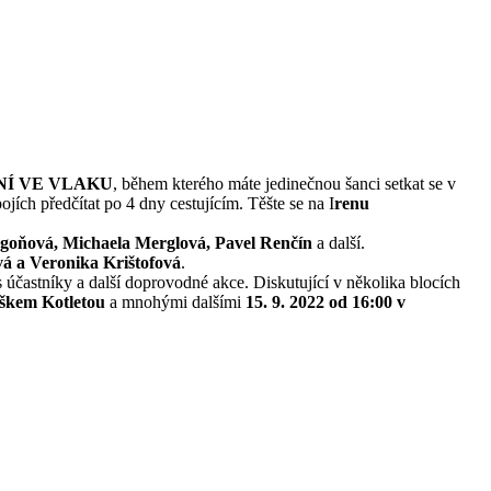
NÍ VE VLAKU
, během kterého máte jedinečnou šanci setkat se v
ích předčítat po 4 dny cestujícím. Těšte se na I
renu
goňová, Michaela Merglová, Pavel Renčín
a další.
á a Veronika Krištofová
.
účastníky a další doprovodné akce. Diskutující v několika blocích
škem Kotletou
a mnohými dalšími
15. 9. 2022 od 16:00 v