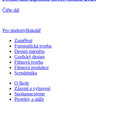
Čtěte dál
Pro studenty
Bakalář
Zaměření
Fotografická tvorba
Design interiéru
Grafický design
Filmová tvorba
Filmová produkce
Scenáristika
O škole
Zázemí a vybavení
Spolupracujeme
Projekty a stáže