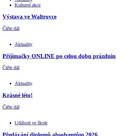
Kulturní akce
Výstava ve Waltrovce
Čtěte dál
Aktuality
Přijímačky ONLINE po celou dobu prázdnin
Čtěte dál
Aktuality
Krásné léto!
Čtěte dál
Události ve škole
Předávání diplomů absolventům 2026