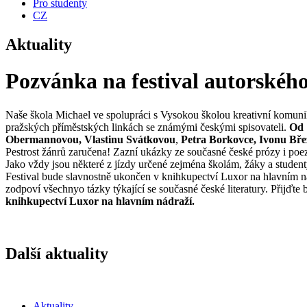
Pro studenty
CZ
Aktuality
Pozvánka na festival autors
Naše škola Michael ve spolupráci s Vysokou školou kreativní komuni
pražských příměstských linkách se známými českými spisovateli.
Od 1
Obermannovou, Vlastinu Svátkovou
,
Petra Borkovce, Ivonu Bře
Pestrost žánrů zaručena! Zazní ukázky ze současné české prózy i poezi
Jako vždy jsou některé z jízdy určené zejména školám, žáky a student
Festival bude slavnostně ukončen v knihkupectví Luxor na hlavním ná
zodpoví všechnyo tázky týkající se současné české literatury. Přijďte
knihkupectví Luxor na hlavním nádraží.
Další aktuality
Aktuality