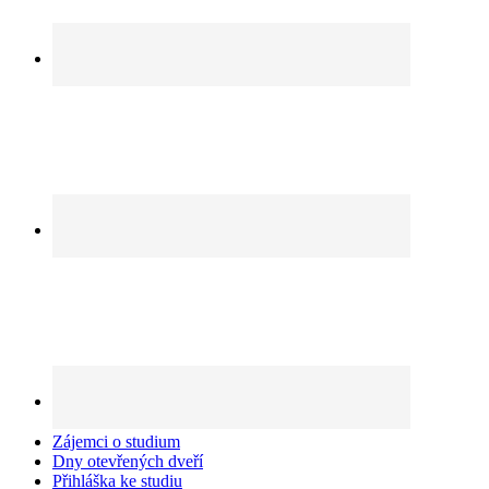
Zájemci o studium
Dny otevřených dveří
Přihláška ke studiu